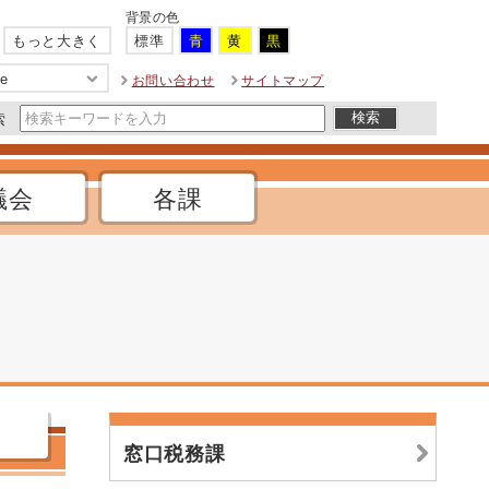
背景の色
もっと大きく
標準
青
黄
黒
ge
お問い合わせ
サイトマップ
索
議会
各課
窓口税務課