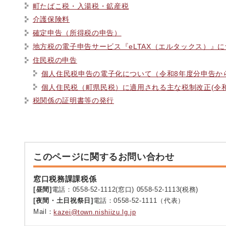
町たばこ税・入湯税・鉱産税
介護保険料
確定申告（所得税の申告）
地方税の電子申告サービス『eLTAX（エルタックス）』
住民税の申告
個人住民税申告の電子化について（令和8年度分申告か
個人住民税（町県民税）に適用される主な税制改正(令和
税関係の証明書等の発行
このページに関するお問い合わせ
窓口税務課課税係
[昼間]
電話：0558-52-1112(窓口) 0558-52-1113(税務)
[夜間・土日祝祭日]
電話：0558-52-1111（代表）
Mail：
kazei@town.nishiizu.lg.jp