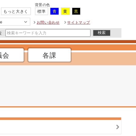
背景の色
もっと大きく
標準
青
黄
黒
ge
お問い合わせ
サイトマップ
索
議会
各課