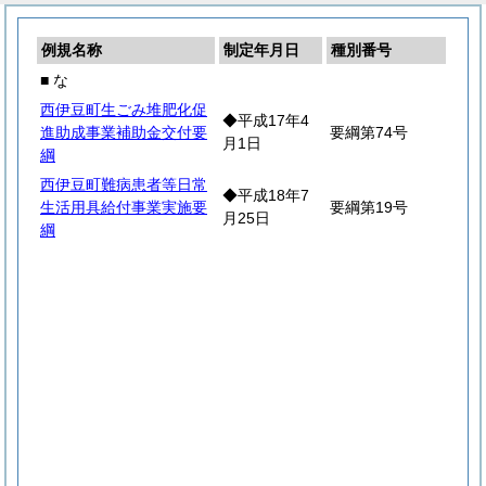
例規名称
制定年月日
種別番号
■ な
西伊豆町生ごみ堆肥化促
◆平成17年4
進助成事業補助金交付要
要綱第74号
月1日
綱
西伊豆町難病患者等日常
◆平成18年7
生活用具給付事業実施要
要綱第19号
月25日
綱