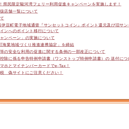
念！県民限定駿河湾フェリー利用促進キャンペーンを実施します！
扱店舗一覧について
て
】西伊豆町電子地域通貨『サンセットコイン』ポイント還元及び旧サン
インへのポイント移行について
ャンペーン」の実施について
町海業地域づくり推進連携協定」を締結
等の安全な利用の促進に関する条例の一部改正について
控除に係る申告特例申請書（ワンストップ特例申請書）の 送付につ
マホとマイナンバーカードでe-Tax！
税 偽サイトにご注意ください！