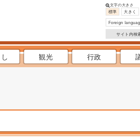
このページの本文へ
文字の大きさ
標準
大きく
Foreign langua
サイト内検
らし
観光
行政