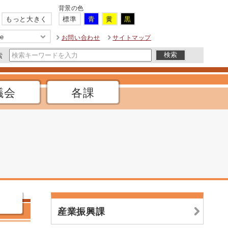
背景の色
もっと大きく
標準
青
黄
黒
ge
お問い合わせ
サイトマップ
索
議会
各課
産業振興課