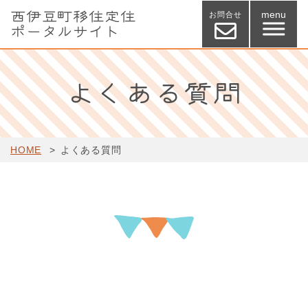
西伊豆町移住定住
menu
お問合せ
ポータルサイト
TOP
よくある質問
西伊豆町のご紹介
住まい
HOME
よくある質問
お試し移住住宅
子育て
仕事
移住までの流れ
移住者の声
よくある質問
ダウンロード