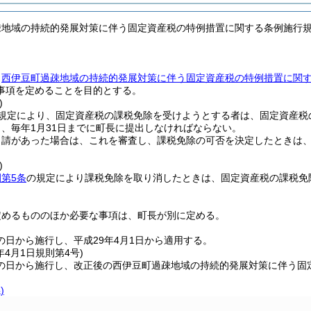
疎地域の持続的発展対策に伴う固定資産税の特例措置に関する条例施行
、
西伊豆町過疎地域の持続的発展対策に伴う固定資産税の特例措置に関
事項を定めることを目的とする。
)
規定により、固定資産税の課税免除を受けようとする者は、固定資産税
し、毎年1月31日までに町長に提出しなければならない。
申請があった場合は、これを審査し、課税免除の可否を決定したときは
)
第5条
の規定により課税免除を取り消したときは、固定資産税の課税免
定めるもののほか必要な事項は、町長が別に定める。
の日から施行し、平成29年4月1日から適用する。
年4月1日
規則第4号)
の日から施行し、改正後の西伊豆町過疎地域の持続的発展対策に伴う固定
)