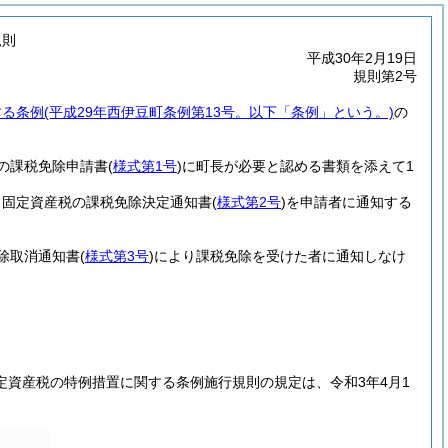
規則
平成30年2月19日
規則第2号
する条例
(平成29年西伊豆町条例第13号。以下「条例」という。)
の
の課税免除申請書
(
様式第1号
)
に町長が必要と認める書類を添えて1
、固定資産税の課税免除決定通知書
(
様式第2号
)
を申請者に通知する
除取消通知書
(
様式第3号
)
により課税免除を受けた者に通知しなけ
資産税の特例措置に関する条例施行規則の規定は、令和3年4月1