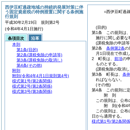
西伊豆町過疎地域の持続的発展対策に伴
う固定資産税の特例措置に関する条例施
○西伊豆町過
行規則
平成30年2月19日 規則第2号
(目的)
(令和4年4月1日施行)
第1条
この規則は
施行に関し必要な
条項目次
沿革
(課税免除の申請等
本則
第2条
条例第2条
の
第1条
(目的)
月1日現在で作成
第2条
(課税免除の申請等)
2
町長は、
前項
の
第3条
(課税免除の取消し)
ものとする。
第4条
(その他)
(課税免除の取消し
附則
第3条
町長は、
条例
附則
(令和4年4月1日規則第4号)
ればならない。
様式第1号
(第2条関係)
(その他)
様式第2号
(第2条関係)
第4条
この規則に
様式第3号
(第3条関係)
附
則
この規則は、公布
附
則
(令和4
この規則は、公布
日から適用する。
様式第1号
(第2条関係