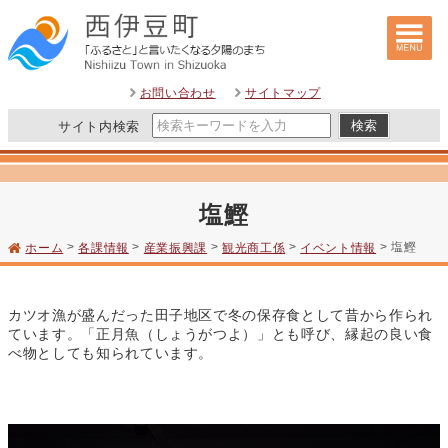
このページの本文へ
お問い合わせ
サイトマップ
サイト内検索
塩鰹
>
>
>
>
> 塩鰹
ホーム
各課情報
産業振興課
観光商工係
イベント情報
カツオ漁が盛んだった田子地区で冬の保存食として昔から作られ
ています。「正月魚（しょうがつよ）」とも呼び、縁起の良い食
べ物としても知られています。