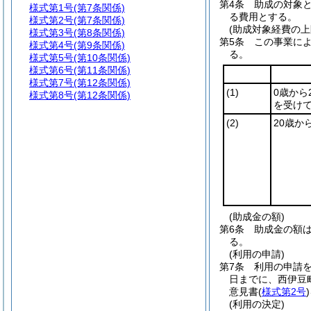
第4条
助成の対象
様式第1号
(第7条関係)
る費用とする。
様式第2号
(第7条関係)
(助成対象経費の上
様式第3号
(第8条関係)
第5条
この事業に
様式第4号
(第9条関係)
る。
様式第5号
(第10条関係)
様式第6号
(第11条関係)
様式第7号
(第12条関係)
(1)
0歳から
様式第8号
(第12条関係)
を受け
(2)
20歳か
(助成金の額)
第6条
助成金の額は
る。
(利用の申請)
第7条
利用の申請
日までに、西伊豆
意見書
(
様式第2号
)
(利用の決定)