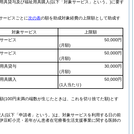
用具貸与及び福祉用具購入
(以下「対象サービス」という。)
に要す
サービスごとに
次の表
の額を助成対象経費の上限額として助成す
対象サービス
上限額
サービス
50,000円
(月額)
サービス
50,000円
(月額)
用具貸与
30,000円
(月額)
用具購入
50,000円
(1人当たり)
額
(100円未満の端数が生じたときは、これを切り捨てた額)
とす
理人
(以下「申請者」という。)
は、対象サービスを利用する日の前
伊豆町小児・若年がん患者在宅療養生活支援事業に関する医師の