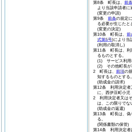
第8条
町長は、
前
より当該申請者に
(変更の申請)
第9条
前条
の規定
る必要が生じたと
(変更の決定)
第10条
町長は、
前
式第5号
)
により当
(利用の取消し)
第11条
町長は、利
るものとする。
(1)
サービス利用
(2)
その他町長が
2
町長は、
前項
の
知するものとする
(助成金の請求)
第12条
利用決定者
に、西伊豆町小児
2
利用決定者又は
は、この限りでな
(助成金の返還)
第13条
町長は、偽
る。
(関係書類の保管)
第14条
利用決定者