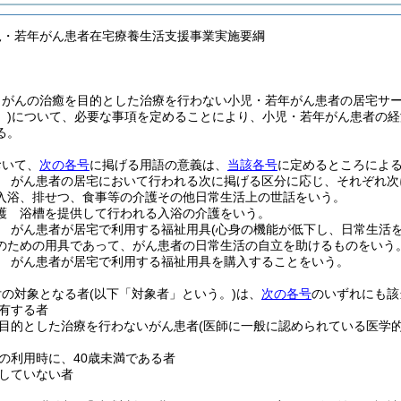
児・若年がん患者在宅療養生活支援事業実施要綱
、がんの治癒を目的とした治療を行わない小児・若年がん患者の居宅サ
)
について、必要な事項を定めることにより、小児・若年がん患者の経
る。
おいて、
次の各号
に掲げる用語の意義は、
当該各号
に定めるところによ
 がん患者の居宅において行われる次に掲げる区分に応じ、それぞれ次
入浴、排せつ、食事等の介護その他日常生活上の世話をいう。
護 浴槽を提供して行われる入浴の介護をいう。
 がん患者が居宅で利用する福祉用具
(心身の機能が低下し、日常生活
のための用具であって、がん患者の日常生活の自立を助けるものをいう。
 がん患者が居宅で利用する福祉用具を購入することをいう。
付の対象となる者
(以下「対象者」という。)
は、
次の各号
のいずれにも該
有する者
目的とした治療を行わないがん患者
(医師に一般に認められている医学
の利用時に、40歳未満である者
していない者