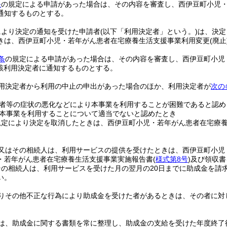
条
の規定による申請があった場合は、その内容を審査し、西伊豆町小児
通知するものとする。
により決定の通知を受けた申請者
(以下「利用決定者」という。)
は、決定
きは、西伊豆町小児・若年がん患者在宅療養生活支援事業利用変更
(廃止
条
の規定による申請があった場合は、その内容を審査し、西伊豆町小児
該利用決定者に通知するものとする。
用決定者から利用の中止の申出があった場合のほか、利用決定者が
次の
者等の症状の悪化などにより本事業を利用することが困難であると認め
本事業を利用することについて適当でないと認めたとき
規定により決定を取消したときは、西伊豆町小児・若年がん患者在宅療
。
又はその相続人は、利用サービスの提供を受けたときは、西伊豆町小児
・若年がん患者在宅療養生活支援事業実施報告書
(
様式第8号
)
及び領収書
その相続人は、利用サービスを受けた月の翌月の20日までに助成金を請
い。
りその他不正な行為により助成金を受けた者があるときは、その者に対
は、助成金に関する書類を常に整理し、助成金の支給を受けた年度終了