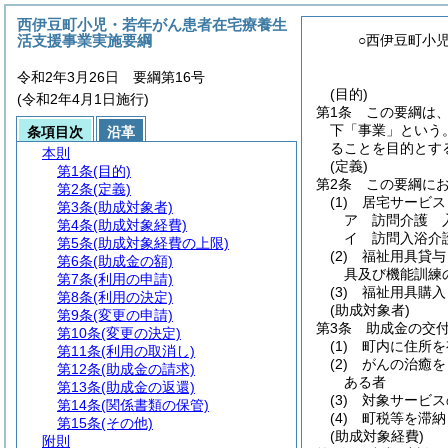
西伊豆町小児・若年がん患者在宅療養生
活支援事業実施要綱
○西伊豆町小
令和2年3月26日 要綱第16号
(目的)
(令和2年4月1日施行)
第1条
この要綱は
下「事業」という。
条項目次
沿革
ることを目的とす
本則
(定義)
第1条
(目的)
第2条
この要綱に
第2条
(定義)
(1)
居宅サービス
第3条
(助成対象者)
ア
訪問介護 
第4条
(助成対象経費)
イ
訪問入浴介
第5条
(助成対象経費の上限)
(2)
福祉用具貸与
第6条
(助成金の額)
具及び機能訓練
第7条
(利用の申請)
(3)
福祉用具購入
第8条
(利用の決定)
(助成対象者)
第9条
(変更の申請)
第3条
助成金の交
第10条
(変更の決定)
(1)
町内に住所を
第11条
(利用の取消し)
(2)
がんの治癒を
第12条
(助成金の請求)
ある者
第13条
(助成金の返還)
(3)
対象サービス
第14条
(関係書類の保管)
(4)
町税等を滞納
第15条
(その他)
(助成対象経費)
附則