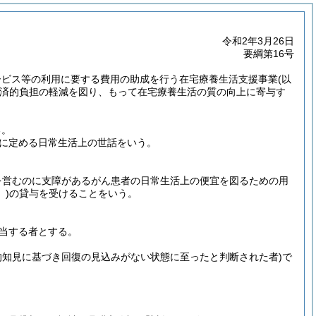
令和2年3月26日
要綱第16号
ービス等の利用に要する費用の助成を行う在宅療養生活支援事業
(以
済的負担の軽減を図り、もって在宅療養生活の質の向上に寄与す
る。
に定める日常生活上の世話をいう。
を営むのに支障があるがん患者の日常生活上の便宜を図るための用
)
の貸与を受けることをいう。
当する者とする。
的知見に基づき回復の見込みがない状態に至ったと判断された者)
で