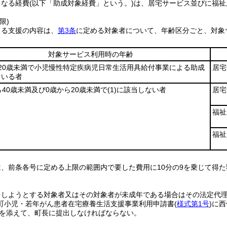
となる経費
(以下「助成対象経費」という。)
は、居宅サービス並びに福祉
限)
よる支援の内容は、
第3条
に定める対象者について、年齢区分ごと、対象
対象サービス利用時の年齢
20歳未満で小児慢性特定疾病児日常生活用具給付事業による助成
居宅
ている者
ら40歳未満及び0歳から20歳未満で
(1)
に該当しない者
居宅
福祉
福祉
、前条各号に定める上限の範囲内で要した費用に10分の9を乗じて得た
をしようとする対象者又はその対象者が未成年である場合はその法定代
町小児・若年がん患者在宅療養生活支援事業利用申請書
(
様式第1号
)
に西
を添えて、町長に提出しなければならない。