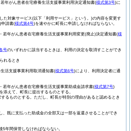
・若年がん患者在宅療養生活支援事業利用決定通知書
(
様式第3号
)
に
した対象サービス
(以下「利用サービス」という。)
の内容を変更す
)
申請書
(
様式第4号
)
を速やかに町長に申請しなければならない。
・若年がん患者在宅療養生活支援事業利用変更
(廃止)
決定通知書
(
様
各号
のいずれかに該当するときは、利用の決定を取消すことができ
られるとき
養生活支援事業利用取消通知書
(
様式第6号
)
により、利用決定者に通
・若年がん患者在宅療養生活支援事業助成金請求書
(
様式第7号
)
を添えて、町長に提出するものとする。
求するものとする。
ただし、町長が特別の理由があると認めるとき
し、既に支払った助成金の全部又は一部を返還させることができ
後5年間保管しなければならない。