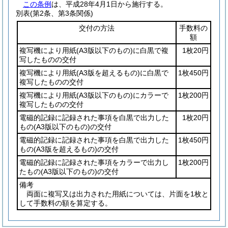
この条例
は、平成28年4月1日から施行する。
別表
(第2条、第3条関係)
交付の方法
手数料の
額
複写機により用紙
(A3版以下のもの)
に白黒で複
1枚20円
写したものの交付
複写機により用紙
(A3版を超えるもの)
に白黒で
1枚450円
複写したものの交付
複写機により用紙
(A3版以下のもの)
にカラーで
1枚200円
複写したものの交付
電磁的記録に記録された事項を白黒で出力した
1枚20円
もの
(A3版以下のもの)
の交付
電磁的記録に記録された事項を白黒で出力した
1枚450円
もの
(A3版を超えるもの)
の交付
電磁的記録に記録された事項をカラーで出力し
1枚200円
たもの
(A3版以下のもの)
の交付
備考
両面に複写又は出力された用紙については、片面を1枚と
して手数料の額を算定する。