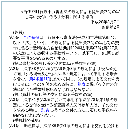
○西伊豆町行政不服審査法の規定による提出資料等の写
し等の交付に係る手数料に関する条例
平成28年3月7日
条例第2号
(趣旨)
第1条
この条例
は、行政不服審査法
(平成26年法律第68号。
以下「法」という。)
の規定による提出資料等の写し等の交
付に係る手数料
(地方自治法
(昭和22年法律第67号)
第227条
の規定により徴収する手数料をいう。以下同じ。)
に関し必
要な事項を定めるものとする。
(提出書類等の写し等の交付に係る手数料の額)
第2条
法第38条第1項
(法第9条第3項の規定により読み替え
て適用する場合及び他の法律の規定において準用する場合
を含む。
第4条第1項
において同じ。)
の規定による交付を受
ける者は、その交付を求める時に、
別表
に掲げる交付の方
法に応じた手数料を納めなければならない。
(提出資料の写し等の交付に係る手数料の額)
第3条
法第81条第3項において準用する法第78条第1項の規
定による交付を受ける審査請求人又は参加人は、その交付
を求める時に、
別表
に掲げる交付の方法に応じた手数料を
納めなければならない。
(手数料の減免)
第4条
審理員は、法第38条第1項の規定による交付を受ける