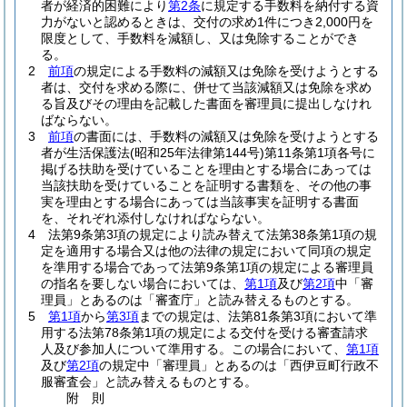
者が経済的困難により
第2条
に規定する手数料を納付する資
力がないと認めるときは、交付の求め1件につき2,000円を
限度として、手数料を減額し、又は免除することができ
る。
2
前項
の規定による手数料の減額又は免除を受けようとする
者は、交付を求める際に、併せて当該減額又は免除を求め
る旨及びその理由を記載した書面を審理員に提出しなけれ
ばならない。
3
前項
の書面には、手数料の減額又は免除を受けようとする
者が生活保護法
(昭和25年法律第144号)
第11条第1項各号に
掲げる扶助を受けていることを理由とする場合にあっては
当該扶助を受けていることを証明する書類を、その他の事
実を理由とする場合にあっては当該事実を証明する書面
を、それぞれ添付しなければならない。
4
法第9条第3項の規定により読み替えて法第38条第1項の規
定を適用する場合又は他の法律の規定において同項の規定
を準用する場合であって法第9条第1項の規定による審理員
の指名を要しない場合においては、
第1項
及び
第2項
中「審
理員」とあるのは「審査庁」と読み替えるものとする。
5
第1項
から
第3項
までの規定は、法第81条第3項において準
用する法第78条第1項の規定による交付を受ける審査請求
人及び参加人について準用する。
この場合において、
第1項
及び
第2項
の規定中「審理員」とあるのは「西伊豆町行政不
服審査会」と読み替えるものとする。
附
則