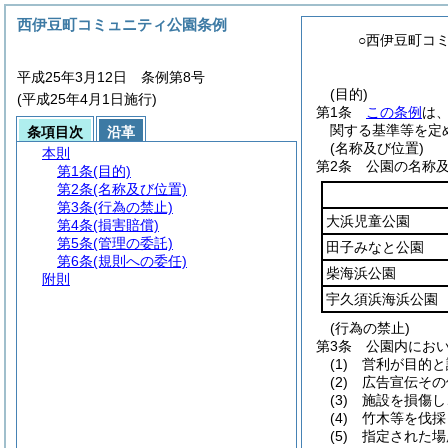
西伊豆町コミュニティ公園条例
○西伊豆町コ
平成25年3月12日 条例第8号
(目的)
(平成25年4月1日施行)
第1条
この条例
は
関する基準等を定
条項目次
沿革
(名称及び位置)
本則
第2条
公園の名称
第1条
(目的)
第2条
(名称及び位置)
第3条
(行為の禁止)
大浜児童公園
第4条
(損害賠償)
第5条
(管理の委託)
田子みなと公園
第6条
(規則への委任)
柴海浜公園
附則
宇久須浜海浜公園
(行為の禁止)
第3条
公園内にお
(1)
営利が目的と
(2)
広告宣伝その
(3)
施設を損傷し
(4)
竹木等を伐採
(5)
指定された場