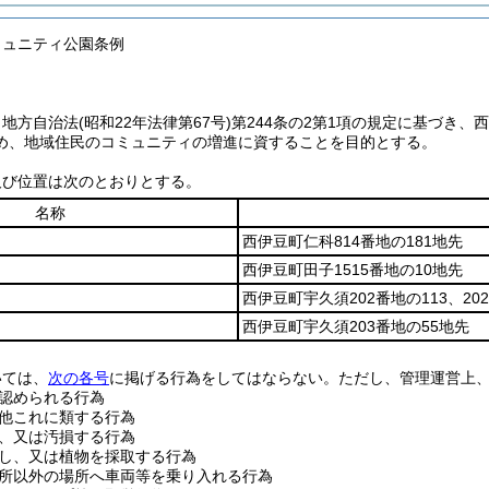
ミュニティ公園条例
、地方自治法
(昭和22年法律第67号)
第244条の2第1項の規定に基づき、
め、地域住民のコミュニティの増進に資することを目的とする。
及び位置は次のとおりとする。
名称
西伊豆町仁科814番地の181地先
西伊豆町田子1515番地の10地先
西伊豆町宇久須202番地の113、202
西伊豆町宇久須203番地の55地先
いては、
次の各号
に掲げる行為をしてはならない。
ただし、管理運営上
認められる行為
他これに類する行為
、又は汚損する行為
し、又は植物を採取する行為
所以外の場所へ車両等を乗り入れる行為