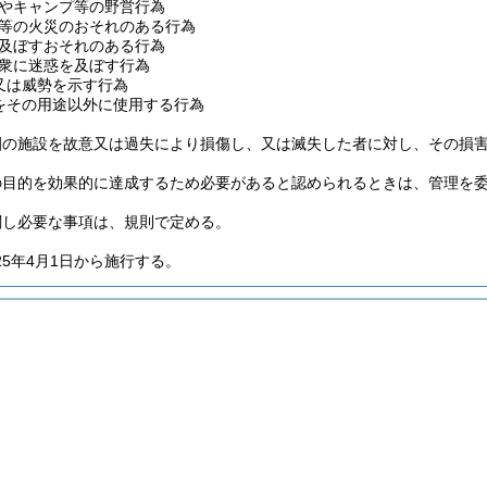
やキャンプ等の野営行為
等の火災のおそれのある行為
及ぼすおそれのある行為
衆に迷惑を及ぼす行為
又は威勢を示す行為
をその用途以外に使用する行為
園の施設を故意又は過失により損傷し、又は滅失した者に対し、その損
の目的を効果的に達成するため必要があると認められるときは、管理を
関し必要な事項は、規則で定める。
25年4月1日から施行する。