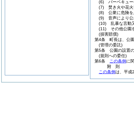
(6)
バーベキュー
(7)
焚き火や花火
(8)
公衆に危険を
(9)
音声により公
(10)
乱暴な言動
(11)
その他公園
(損害賠償)
第4条
町長は、公
(管理の委託)
第5条
公園の設置
(規則への委任)
第6条
この条例
に
附
則
この条例
は、平成