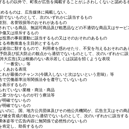
げるもの以外で、町長が広告を掲載することがふさわしくないと認める
定めるものは、広告媒体に掲載しない。
切でないものとして、次のいずれかに該当するもの
差別、名誉毀損等のおそれがあるもの
されている商品、無認可商品及び粗悪品などの不適切な商品又はサービ
中傷又は排斥するもの
は投票の事前運動に該当するもの又はそのおそれのあるもの
よる布教推進を主目的とするもの
は迷信に類するもので、利用者を惑わせたり、不安を与えるおそれのあ
予防及び拡大防止の観点から適切でないものとして、次のいずれかに該
(誇大広告)
又は根拠のない表示若しくは誤認を招くような表現
」「一番安い」等
しくあおる表現
これが最後のチャンス
(今購入しないと次はないという意味)
」等
告で労働基準法等関係法令を遵守していないもの
を表示するもの
られていない業種・商法・商品
に基づかないものが行う療法等
が明確でないもの
が明確でないもの
ないのに、国、地方公共団体及びその他公共機関が、広告主又はその商
び健全育成の観点から適切でないものとして、次のいずれかに該当する
裸体姿等で広告内容に無関係で必然性のないもの
を肯定し、助長するもの