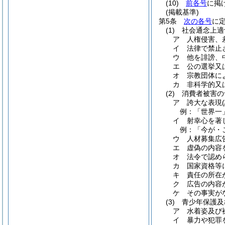
(10)
前各号
に掲
(掲載基準)
第5条
次の各号
に
(1)
社会通念上適
ア
人権侵害、
イ
法律で禁止
ウ
他を誹謗、
エ
公の選挙又
オ
宗教団体に
カ
非科学的又
(2)
消費者被害の
ア
誇大な表現
例：「世界一
イ
射幸心を著
例：「今が・
ウ
人材募集広
エ
虚偽の内容
オ
法令で認め
カ
国家資格等
キ
責任の所在
ク
広告の内容
ケ
その事実が
(3)
青少年保護及
ア
水着姿及び
イ
暴力や犯罪