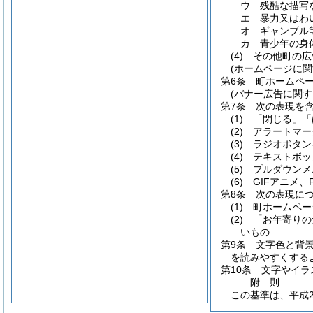
ウ
残酷な描写
エ
暴力又はわ
オ
ギャンブル
カ
青少年の身
(4)
その他町の広
(ホームページに関
第6条
町ホームペ
(バナー広告に関す
第7条
次の表現を
(1)
「閉じる」「
(2)
アラートマー
(3)
ラジオボタン
(4)
テキストボッ
(5)
プルダウンメ
(6)
GIFアニメ、F
第8条
次の表現に
(1)
町ホームペー
(2)
「お年寄りの
いもの
第9条
文字色と背
を読みやすくする
第10条
文字やイラ
附
則
この基準は、平成2