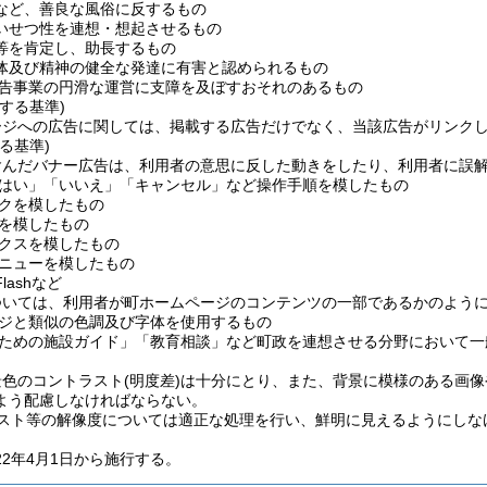
など、善良な風俗に反するもの
いせつ性を連想・想起させるもの
等を肯定し、助長するもの
体及び精神の健全な発達に有害と認められるもの
告事業の円滑な運営に支障を及ぼすおそれのあるもの
する基準)
ージへの広告に関しては、掲載する広告だけでなく、当該広告がリンク
る基準)
含んだバナー広告は、利用者の意思に反した動きをしたり、利用者に誤
はい」「いいえ」「キャンセル」など操作手順を模したもの
クを模したもの
を模したもの
クスを模したもの
ニューを模したもの
lashなど
ついては、利用者が町ホームページのコンテンツの一部であるかのよう
ジと類似の色調及び字体を使用するもの
ための施設ガイド」「教育相談」など町政を連想させる分野において一
景色のコントラスト
(明度差)
は十分にとり、また、背景に模様のある画像
よう配慮しなければならない。
スト等の解像度については適正な処理を行い、鮮明に見えるようにしな
2年4月1日から施行する。