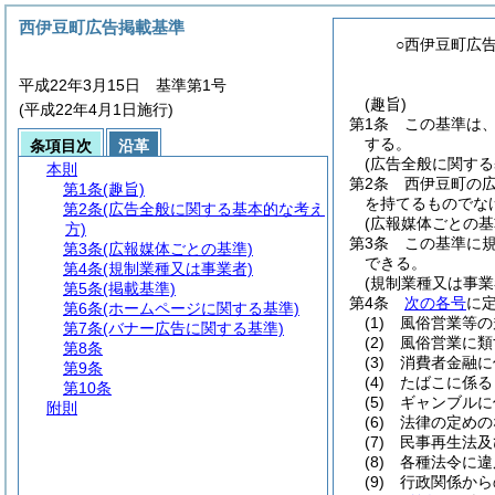
西伊豆町広告掲載基準
○西伊豆町広
平成22年3月15日 基準第1号
(趣旨)
(平成22年4月1日施行)
第1条
この基準は
する。
条項目次
沿革
(広告全般に関する
本則
第2条
西伊豆町の
第1条
(趣旨)
を持てるものでな
第2条
(広告全般に関する基本的な考え
(広報媒体ごとの基
方)
第3条
この基準に
第3条
(広報媒体ごとの基準)
できる。
第4条
(規制業種又は事業者)
(規制業種又は事業
第5条
(掲載基準)
第4条
次の各号
に
第6条
(ホームページに関する基準)
(1)
風俗営業等の
第7条
(バナー広告に関する基準)
(2)
風俗営業に類
第8条
(3)
消費者金融に
第9条
(4)
たばこに係る
第10条
(5)
ギャンブルに
附則
(6)
法律の定めの
(7)
民事再生法及
(8)
各種法令に違
(9)
行政関係から