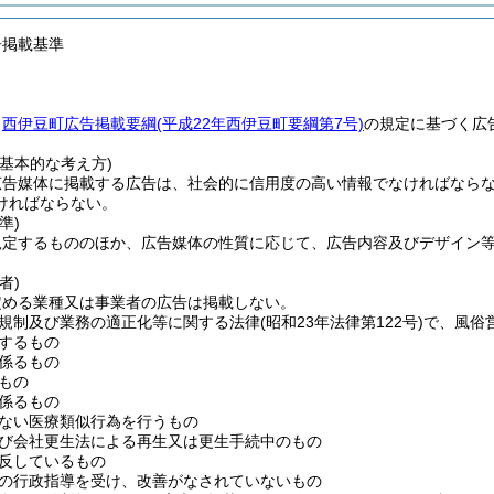
告掲載基準
、
西伊豆町広告掲載要綱
(平成22年西伊豆町要綱第7号)
の規定に基づく広
基本的な考え方)
広告媒体に掲載する広告は、社会的に信用度の高い情報でなければなら
ければならない。
準)
規定するもののほか、広告媒体の性質に応じて、広告内容及びデザイン
者)
定める業種又は事業者の広告は掲載しない。
規制及び業務の適正化等に関する法律
(昭和23年法律第122号)
で、風俗
するもの
係るもの
もの
係るもの
ない医療類似行為を行うもの
び会社更生法による再生又は更生手続中のもの
反しているもの
の行政指導を受け、改善がなされていないもの