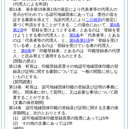
(代理人による申請)
第11条
省令第19条第1項の規定により代表者等の代理人の
告示が行われている認可地縁団体にあっては、委任の旨を
証する書面を添えて、当該代理人により
この規則
の規定に
基づく申請をすることができる。
この場合において、
第4条
第1項
中「登録を受けようとする者」とあるのは「登録を受
けようとする者の代理人」と、
第5条
中「代表者等」とある
のは「代表者等の代理人」と、
第6条第1項
中「登録を受け
ている者」とあるのは「登録を受けている者の代理人」
と、
第8条
中「印鑑登録者」とあるのは「印鑑登録者の代理
人」と読み替えて適用するものとする。
(閲覧の禁止)
第12条
町長は、印鑑登録原票その他認可地縁団体印鑑の登
録及び証明に関する書類については、一般の閲覧に供しな
いものとする。
(質問調査)
第13条
町長は、認可地縁団体印鑑の登録及び証明の事務に
関し、関係者に対して質問し、又は必要な事項について調
査することができる。
(文書の保存期間)
第14条
認可地縁団体印鑑の登録及び証明に関する文書の保
存期間は、次のとおりとする。
(1)
認可地縁団体印鑑登録原票の除票にあっては5年
(2)
その他の文書にあっては2年
(補則)