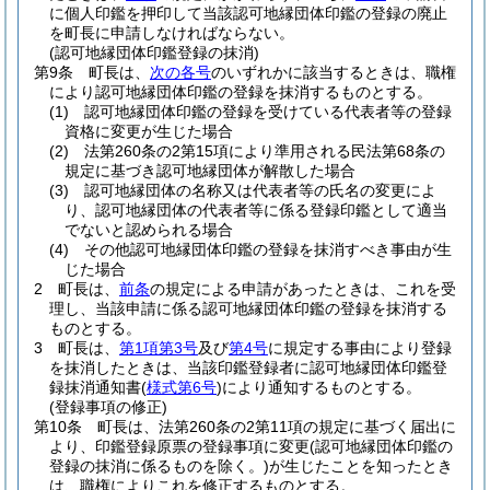
に個人印鑑を押印して当該認可地縁団体印鑑の登録の廃止
を町長に申請しなければならない。
(認可地縁団体印鑑登録の抹消)
第9条
町長は、
次の各号
のいずれかに該当するときは、職権
により認可地縁団体印鑑の登録を抹消するものとする。
(1)
認可地縁団体印鑑の登録を受けている代表者等の登録
資格に変更が生じた場合
(2)
法第260条の2第15項により準用される民法第68条の
規定に基づき認可地縁団体が解散した場合
(3)
認可地縁団体の名称又は代表者等の氏名の変更によ
り、認可地縁団体の代表者等に係る登録印鑑として適当
でないと認められる場合
(4)
その他認可地縁団体印鑑の登録を抹消すべき事由が生
じた場合
2
町長は、
前条
の規定による申請があったときは、これを受
理し、当該申請に係る認可地縁団体印鑑の登録を抹消する
ものとする。
3
町長は、
第1項第3号
及び
第4号
に規定する事由により登録
を抹消したときは、当該印鑑登録者に認可地縁団体印鑑登
録抹消通知書
(
様式第6号
)
により通知するものとする。
(登録事項の修正)
第10条
町長は、法第260条の2第11項の規定に基づく届出に
より、印鑑登録原票の登録事項に変更
(認可地縁団体印鑑の
登録の抹消に係るものを除く。)
が生じたことを知ったとき
は、職権によりこれを修正するものとする。