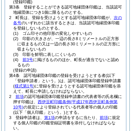
(登録印鑑)
第3条
登録することができる認可地縁団体印鑑は、当該認可
地縁団体につき1個に限るものとする。
2
町長は、登録を受けようとする認可地縁団体印鑑が、
次の
各号
のいずれかに該当するときは、当該認可地縁団体印鑑
を登録しないものとする。
(1)
ゴム印その他印形の変化しやすいもの
(2)
印影の大きさが、一辺の長さ8ミリメートルの正方形
に収まるもの又は一辺の長さ30ミリメートルの正方形に
収まらないもの
(3)
印影を鮮明に表しにくいもの
(4)
前3号
に掲げるもののほか、町長が適当でないと認め
るもの
(登録の申請)
第4条
認可地縁団体印鑑の登録を受けようとする者
(以下
「登録申請者」という。)
は、認可地縁団体印鑑登録申請書
(
様式第1号
)
に登録を受けようとする認可地縁団体印鑑を添
えて、町長に申請しなければならない。
2
前項
の認可地縁団体印鑑登録申請書の代表者等の氏名欄に
押す印鑑は、
西伊豆町印鑑条例
(平成17年西伊豆町条例第
10号)
の規定により登録されている代表者等の個人の印鑑
(以下「個人印鑑」という。)
とする。
3
登録申請者は、
第1項
の申請をするに当たり、
前項
に規定
する個人印鑑の印鑑登録証明書を添付しなければならな
い。