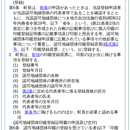
(登録)
第5条
町長は、
前条
の申請があったときは、当該登録申請者
が当該認可地縁団体の代表者等であることを確認するとと
もに、当該認可地縁団体につき地方自治法施行規則
(昭和22
年内務省令第29号。以下「省令」という。)
第21条第2項の
規定に基づき作成された台帳の記載事項並びに個人印鑑の
印鑑登録証明書の記載事項及び印影と照合する等、認可地
縁団体印鑑登録申請書に記載されている事項その他必要な
事項について審査し、認可地縁団体印鑑登録原票
(
様式第2
号
。以下「印鑑登録原票」という。)
に登録する。
2
町長は、
前項
の印鑑登録原票に、印影のほか次に掲げる事
項を登録する。
(1)
登録番号
(2)
登録年月日
(3)
認可地縁団体の名称
(4)
認可地縁団体の事務所の所在地
(5)
認可地縁団体の認可年月日
(6)
第2条
に定める代表者等に係る登録資格の区分
(7)
代表者等の氏名
(8)
代表者等の生年月日
(9)
代表者等の住所
(10)
前各号
に掲げるもののほか、町長が必要と認める事
項
(認可地縁団体印鑑登録証明書の申請及び交付)
第6条
認可地縁団体印鑑の登録を受けている者
(以下「印鑑