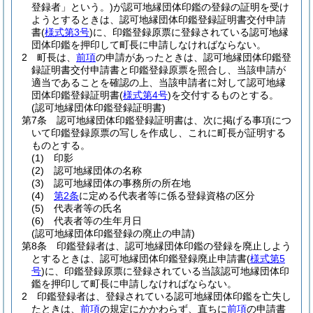
登録者」という。)
が認可地縁団体印鑑の登録の証明を受け
ようとするときは、認可地縁団体印鑑登録証明書交付申請
書
(
様式第3号
)
に、印鑑登録原票に登録されている認可地縁
団体印鑑を押印して町長に申請しなければならない。
2
町長は、
前項
の申請があったときは、認可地縁団体印鑑登
録証明書交付申請書と印鑑登録原票を照合し、当該申請が
適当であることを確認の上、当該申請者に対して認可地縁
団体印鑑登録証明書
(
様式第4号
)
を交付するものとする。
(認可地縁団体印鑑登録証明書)
第7条
認可地縁団体印鑑登録証明書は、次に掲げる事項につ
いて印鑑登録原票の写しを作成し、これに町長が証明する
ものとする。
(1)
印影
(2)
認可地縁団体の名称
(3)
認可地縁団体の事務所の所在地
(4)
第2条
に定める代表者等に係る登録資格の区分
(5)
代表者等の氏名
(6)
代表者等の生年月日
(認可地縁団体印鑑登録の廃止の申請)
第8条
印鑑登録者は、認可地縁団体印鑑の登録を廃止しよう
とするときは、認可地縁団体印鑑登録廃止申請書
(
様式第5
号
)
に、印鑑登録原票に登録されている当該認可地縁団体印
鑑を押印して町長に申請しなければならない。
2
印鑑登録者は、登録されている認可地縁団体印鑑を亡失し
たときは、
前項
の規定にかかわらず、直ちに
前項
の申請書