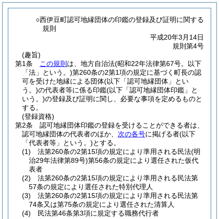
○西伊豆町認可地縁団体の印鑑の登録及び証明に関する
規則
平成20年3月14日
規則第4号
(趣旨)
第1条
この規則
は、地方自治法
(昭和22年法律第67号。以下
「法」という。)
第260条の2第1項の規定に基づく町長の認
可を受けた地縁による団体
(以下「認可地縁団体」とい
う。)
の代表者等に係る印鑑
(以下「認可地縁団体印鑑」と
いう。)
の登録及び証明に関し、必要な事項を定めるものと
する。
(登録資格)
第2条
認可地縁団体印鑑の登録を受けることができる者は、
認可地縁団体の代表者のほか、
次の各号
に掲げる者
(以下
「代表者等」という。)
とする。
(1)
法第260条の2第15項の規定により準用される民法
(明
治29年法律第89号)
第56条の規定により選任された仮代
表者
(2)
法第260条の2第15項の規定により準用される民法第
57条の規定により選任された特別代理人
(3)
法第260条の2第15項の規定により準用される民法第
74条又は第75条の規定により選任された清算人
(4)
民法第46条第3項に規定する職務代行者