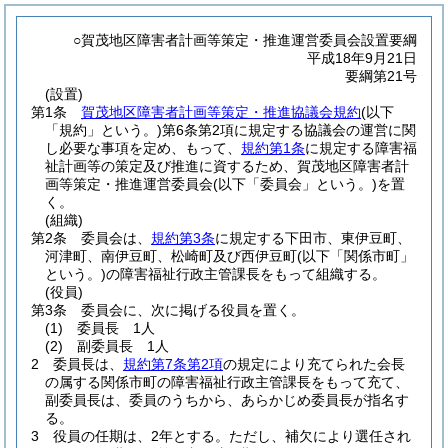
○賀茂地区障害者計画等策定・推進運営委員会設置要綱
平成18年9月21日
要綱第21号
(設置)
第1条
賀茂地区障害者計画等策定・推進協議会規約
(以下
「規約」という。)
第6条第2項に規定する協議会の運営に関
し必要な事項を定め、もって、
規約第1条
に規定する障害福
祉計画等の策定及び推進に資するため、賀茂地区障害者計
画等策定・推進運営委員会
(以下「委員会」という。)
を置
く。
(組織)
第2条
委員会は、
規約第3条
に規定する下田市、東伊豆町、
河津町、南伊豆町、松崎町及び西伊豆町
(以下「関係市町」
という。)
の障害福祉行政主管課長をもって組織する。
(役員)
第3条
委員会に、次に掲げる役員を置く。
(1)
委員長 1人
(2)
副委員長 1人
2
委員長は、
規約第7条第2項
の規定により充てられた会長
の属する関係市町の障害福祉行政主管課長をもって充て、
副委員長は、委員のうちから、あらかじめ委員長が指名す
る。
3
役員の任期は、2年とする。
ただし、補欠により選任され