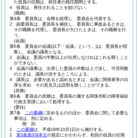
た役員の任期は、前任者の残任期間とする。
4
役員は、再任されることを妨げない。
(職務)
第4条
委員長は、会務を総理し、委員会を代表する。
2
副委員長は、委員長を補佐し、委員長に事故あるときは、
その職務を代理し、委員長が欠けたときは、その職務を行
う。
(会議)
第5条
委員会の会議
(以下「会議」という。)
は、委員長が招
集し、会議の議長となる。
2
会議は、委員の半数以上が出席しなければこれを開くこと
ができない。
3
会議の議事は、出席した委員の半数以上で決し、可否同数
のときは、議長の決するところによる。
4
議長は、必要があると認めるときは、会議に関係者等の出
席を求め、その意見又は説明を聴くことができる。
(庶務)
第6条
委員会の庶務は、委員長の属する関係市町の障害福祉
行政主管課において処理する。
(委任)
第7条
この要綱
に定めるもののほか、委員会に関して必要な
事項は、別に定める。
附
則
1
この要綱
は、平成18年10月1日から施行する。
2
第3条第3項本文
の規定にかかわらず、初回の役員の任期