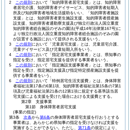
2
この規則
において「知的障害者居宅支援」とは、知的障害
者居宅介護、知的障害者デイサービス、知的障害者短期入
所及び知的障害者地域生活援助をいい、「知的障害者施設
支援」とは、知的障害者更生施設支援、知的障害者授産施
設支援、知的障害者通勤寮支援及び独立行政法人国立重度
知的障害者総合施設のぞみの園法
(平成14年法律第167号)
に
より独立行政法人国立重度知的障害者総合施設のぞみの園
が設置する施設において提供される支援をいう。
3
この規則
において「児童居宅支援」とは、児童居宅介護、
児童デイサービス及び児童短期入所をいう。
4
この規則
において「指定居宅支援事業者」とは、県知事の
指定を受け、指定居宅支援を提供する事業者をいう。
5
この規則
において「指定施設支援事業者」とは、県知事の
指定を受け、指定施設支援及び指定特定授産施設支援を提
供する事業者をいう。
6
この規則
において「特例居宅生活支援費」とは、身体障害
者福祉法第17条の6第1項、知的障害者福祉法第15条の7第1
項及び児童福祉法第21条の12第1項に規定する基準該当居
宅支援による支援を受けた場合における支援費とする。
第2章
支援事業
第1節
身体障害者居宅支援
(事業の指定)
第3条
次条
から
第6条
の身体障害者居宅支援を行おうとする
事業者は、あらかじめ県知事の指定を受けなければ支援を
実施することができない。
ただし、
第71条
の規定により、