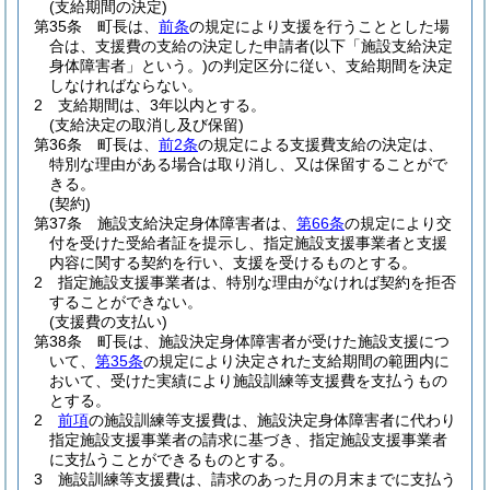
(支給期間の決定)
第35条
町長は、
前条
の規定により支援を行うこととした場
合は、支援費の支給の決定した申請者
(以下「施設支給決定
身体障害者」という。)
の判定区分に従い、支給期間を決定
しなければならない。
2
支給期間は、3年以内とする。
(支給決定の取消し及び保留)
第36条
町長は、
前2条
の規定による支援費支給の決定は、
特別な理由がある場合は取り消し、又は保留することがで
きる。
(契約)
第37条
施設支給決定身体障害者は、
第66条
の規定により交
付を受けた受給者証を提示し、指定施設支援事業者と支援
内容に関する契約を行い、支援を受けるものとする。
2
指定施設支援事業者は、特別な理由がなければ契約を拒否
することができない。
(支援費の支払い)
第38条
町長は、施設決定身体障害者が受けた施設支援につ
いて、
第35条
の規定により決定された支給期間の範囲内に
おいて、受けた実績により施設訓練等支援費を支払うもの
とする。
2
前項
の施設訓練等支援費は、施設決定身体障害者に代わり
指定施設支援事業者の請求に基づき、指定施設支援事業者
に支払うことができるものとする。
3
施設訓練等支援費は、請求のあった月の月末までに支払う