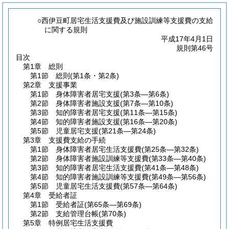
○西伊豆町居宅生活支援費及び施設訓練等支援費の支給
に関する規則
平成17年4月1日
規則第46号
目次
第1章
総則
第1節
総則
(第1条・第2条)
第2章
支援事業
第1節
身体障害者居宅支援
(第3条―第6条)
第2節
身体障害者施設支援
(第7条―第10条)
第3節
知的障害者居宅支援
(第11条―第15条)
第4節
知的障害者施設支援
(第16条―第20条)
第5節
児童居宅支援
(第21条―第24条)
第3章
支援費支給の手続
第1節
身体障害者居宅生活支援費
(第25条―第32条)
第2節
身体障害者施設訓練等支援費
(第33条―第40条)
第3節
知的障害者居宅生活支援費
(第41条―第48条)
第4節
知的障害者施設訓練等支援費
(第49条―第56条)
第5節
児童居宅生活支援費
(第57条―第64条)
第4章
受給者証
第1節
受給者証
(第65条―第69条)
第2節
支給管理台帳
(第70条)
第5章
特例居宅生活支援費