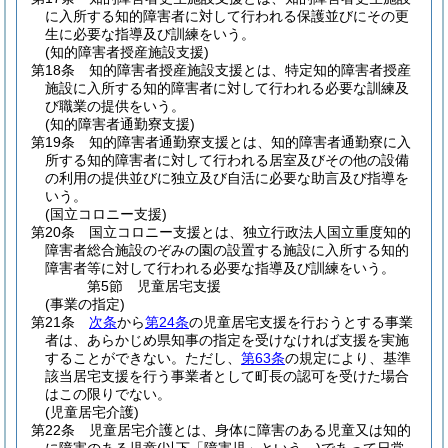
に入所する知的障害者に対して行われる保護並びにその更
生に必要な指導及び訓練をいう。
(知的障害者授産施設支援)
第18条
知的障害者授産施設支援とは、特定知的障害者授産
施設に入所する知的障害者に対して行われる必要な訓練及
び職業の提供をいう。
(知的障害者通勤寮支援)
第19条
知的障害者通勤寮支援とは、知的障害者通勤寮に入
所する知的障害者に対して行われる居室及びその他の設備
の利用の提供並びに独立及び自活に必要な助言及び指導を
いう。
(国立コロニー支援)
第20条
国立コロニー支援とは、独立行政法人国立重度知的
障害者総合施設のぞみの園の設置する施設に入所する知的
障害者等に対して行われる必要な指導及び訓練をいう。
第5節
児童居宅支援
(事業の指定)
第21条
次条
から
第24条
の児童居宅支援を行おうとする事業
者は、あらかじめ県知事の指定を受けなければ支援を実施
することができない。
ただし、
第63条
の規定により、基準
該当居宅支援を行う事業者として町長の認可を受けた場合
はこの限りでない。
(児童居宅介護)
第22条
児童居宅介護とは、身体に障害のある児童又は知的