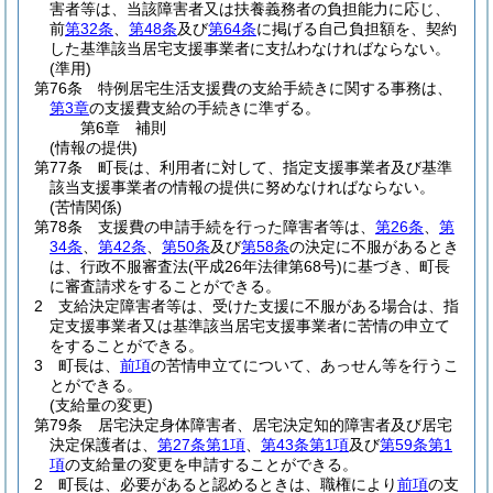
害者等は、当該障害者又は扶養義務者の負担能力に応じ、
前
第32条
、
第48条
及び
第64条
に掲げる自己負担額を、契約
した基準該当居宅支援事業者に支払わなければならない。
(準用)
第76条
特例居宅生活支援費の支給手続きに関する事務は、
第3章
の支援費支給の手続きに準ずる。
第6章
補則
(情報の提供)
第77条
町長は、利用者に対して、指定支援事業者及び基準
該当支援事業者の情報の提供に努めなければならない。
(苦情関係)
第78条
支援費の申請手続を行った障害者等は、
第26条
、
第
34条
、
第42条
、
第50条
及び
第58条
の決定に不服があるとき
は、行政不服審査法
(平成26年法律第68号)
に基づき、町長
に審査請求をすることができる。
2
支給決定障害者等は、受けた支援に不服がある場合は、指
定支援事業者又は基準該当居宅支援事業者に苦情の申立て
をすることができる。
3
町長は、
前項
の苦情申立てについて、あっせん等を行うこ
とができる。
(支給量の変更)
第79条
居宅決定身体障害者、居宅決定知的障害者及び居宅
決定保護者は、
第27条第1項
、
第43条第1項
及び
第59条第1
項
の支給量の変更を申請することができる。
2
町長は、必要があると認めるときは、職権により
前項
の支