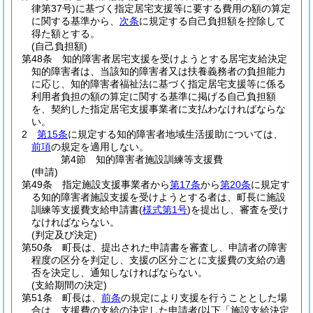
律第37号)
に基づく指定居宅支援等に要する費用の額の算定
に関する基準から、
次条
に規定する自己負担額を控除して
得た額とする。
(自己負担額)
第48条
知的障害者居宅支援を受けようとする居宅支給決定
知的障害者は、当該知的障害者又は扶養義務者の負担能力
に応じ、知的障害者福祉法に基づく指定居宅支援等に係る
利用者負担の額の算定に関する基準に掲げる自己負担額
を、契約した指定居宅支援事業者に支払わなければならな
い。
2
第15条
に規定する知的障害者地域生活援助については、
前項
の規定を適用しない。
第4節
知的障害者施設訓練等支援費
(申請)
第49条
指定施設支援事業者から
第17条
から
第20条
に規定す
る知的障害者施設支援を受けようとする者は、町長に施設
訓練等支援費支給申請書
(
様式第1号
)
を提出し、審査を受け
なければならない。
(判定及び決定)
第50条
町長は、提出された申請書を審査し、申請者の障害
程度の区分を判定し、支援の区分ごとに支援費の支給の適
否を決定し、通知しなければならない。
(支給期間の決定)
第51条
町長は、
前条
の規定により支援を行うこととした場
合は、支援費の支給の決定した申請者
(以下「施設支給決定