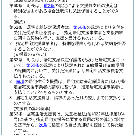
(支給決定の取消し及び保留)
第60条
町長は、
前2条
の規定による支援費支給の決定は、
特別な理由がある場合は取消し又は保留することができ
る。
(契約)
第61条
居宅支給決定保護者は、
第66条
の規定により交付を
受けた受給者証を提示し、指定居宅支援事業者と支援内容
に関する契約を行い、支援を受けるものとする。
2
指定居宅支援事業者は、特別な理由がなければ契約を拒否
することができない。
(支援費の支払い)
第62条
町長は、居宅支給決定保護者が受けた居宅支援につ
いて、
第59条
の規定により決定された支給量及び支給期間
の範囲内において、受けた実績により居宅生活支援費を支
払うものとする。
2
前項
の居宅生活支援費は、居宅支給決定保護者に代わり指
定居宅支援事業者の請求に基づき、指定居宅支援事業者に
支払うことができるものとする。
3
居宅生活支援費は、請求のあった月の翌月までに支払うも
のとする。
(支援費の算出基準)
第63条
居宅生活支援費は、児童福祉法
(昭和22年法律第164
号)
に基づく指定居宅支援等に要する費用の額の算定に関す
る基準から、
次条
に指定する自己負担額を控除して得た額
とする。