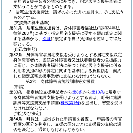
定居宅支援事業者の請求に基づき、指定居宅支援事業者に
支払うことができるものとする。
3
居宅生活支援費は、請求のあった月の翌月末までに支払う
ものとする。
(支援費の算出基準)
第31条
居宅生活支援費は、身体障害者福祉法
(昭和24年法
律第283号)
に基づく指定居宅支援等に要する額の算定に関
する基準から、
次条
に規定する自己負担額を控除して得た
額とする。
(自己負担額)
第32条
身体障害者居宅支援を受けようとする居宅支援決定
身体障害者は、当該身体障害者又は扶養義務者の負担能力
に応じ、身体障害者福祉法に基づく指定居宅支援等に係る
利用者負担の額の算定に関する基準による負担額を、契約
した指定居宅支援事業者に支払わなければならない。
第2節
身体障害者施設訓練等支援費
(申請)
第33条
指定施設支援事業者から
第8条
から
第10条
に規定す
る身体障害者施設支援を受けようとする者は、町長に施設
訓練等支援費支給申請書
(
様式第1号
)
を提出し、審査を受け
なければならない。
(判定及び決定)
第34条
町長は、提出された申請書を審査し、申請者の障害
程度の区分を判定し、支援の区分ごとに支援費の支給の適
否を決定し、通知しなければならない。