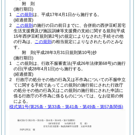
附
則
(施行期日)
1
この規則
は、平成17年4月1日から施行する。
(経過措置)
2
この規則
の施行の日の前日までに、合併前の西伊豆町居宅
生活支援費及び施設訓練等支援費の支給に関する規則
(平成
15年西伊豆町規則第2号)
の規定によりなされた手続その他
の行為は、
この規則
の相当規定によりなされたものとみな
す。
附
則
(平成28年3月31日
規則第10号)
抄
(施行期日)
1
この規則は、行政不服審査法
(平成26年法律第68号)
の施行
の日
(平成28年4月1日)
から施行する。
(経過措置)
2
行政庁の処分その他の行為又は不作為についての不服申立
てに関する手続であってこの規則の施行前にされた行政庁
の処分その他の行為又はこの規則の施行前にされた申請に
係る行政庁の不作為に係るものについては、なお従前の例
による。
様式第1号
(第25条・第33条・第41条・第49条・第57条関係)