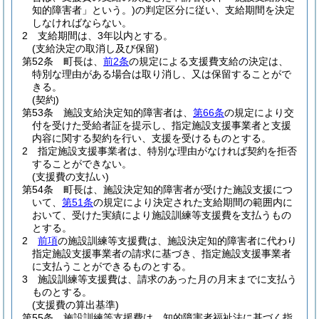
知的障害者」という。)
の判定区分に従い、支給期間を決定
しなければならない。
2
支給期間は、3年以内とする。
(支給決定の取消し及び保留)
第52条
町長は、
前2条
の規定による支援費支給の決定は、
特別な理由がある場合は取り消し、又は保留することがで
きる。
(契約)
第53条
施設支給決定知的障害者は、
第66条
の規定により交
付を受けた受給者証を提示し、指定施設支援事業者と支援
内容に関する契約を行い、支援を受けるものとする。
2
指定施設支援事業者は、特別な理由がなければ契約を拒否
することができない。
(支援費の支払い)
第54条
町長は、施設決定知的障害者が受けた施設支援につ
いて、
第51条
の規定により決定された支給期間の範囲内に
おいて、受けた実績により施設訓練等支援費を支払うもの
とする。
2
前項
の施設訓練等支援費は、施設決定知的障害者に代わり
指定施設支援事業者の請求に基づき、指定施設支援事業者
に支払うことができるものとする。
3
施設訓練等支援費は、請求のあった月の月末までに支払う
ものとする。
(支援費の算出基準)
第55条
施設訓練等支援費は、知的障害者福祉法に基づく指