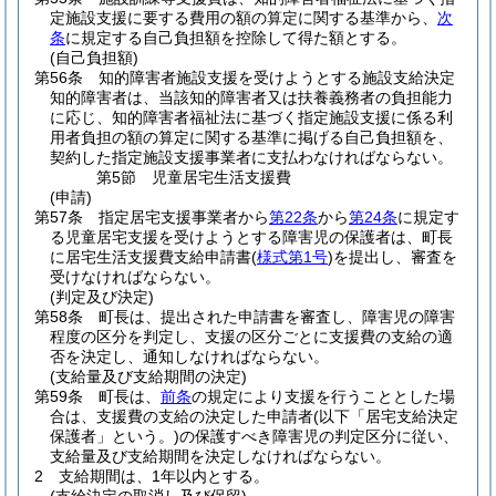
定施設支援に要する費用の額の算定に関する基準から、
次
条
に規定する自己負担額を控除して得た額とする。
(自己負担額)
第56条
知的障害者施設支援を受けようとする施設支給決定
知的障害者は、当該知的障害者又は扶養義務者の負担能力
に応じ、知的障害者福祉法に基づく指定施設支援に係る利
用者負担の額の算定に関する基準に掲げる自己負担額を、
契約した指定施設支援事業者に支払わなければならない。
第5節
児童居宅生活支援費
(申請)
第57条
指定居宅支援事業者から
第22条
から
第24条
に規定す
る児童居宅支援を受けようとする障害児の保護者は、町長
に居宅生活支援費支給申請書
(
様式第1号
)
を提出し、審査を
受けなければならない。
(判定及び決定)
第58条
町長は、提出された申請書を審査し、障害児の障害
程度の区分を判定し、支援の区分ごとに支援費の支給の適
否を決定し、通知しなければならない。
(支給量及び支給期間の決定)
第59条
町長は、
前条
の規定により支援を行うこととした場
合は、支援費の支給の決定した申請者
(以下「居宅支給決定
保護者」という。)
の保護すべき障害児の判定区分に従い、
支給量及び支給期間を決定しなければならない。
2
支給期間は、1年以内とする。