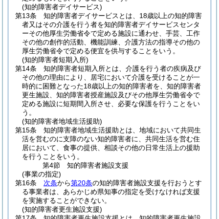
(知的障害者デイサービス)
第13条
知的障害者デイサービスとは、18歳以上の知的障害
者又はその介護を行う者を知的障害者デイサービスセンタ
ーその他厚生労働省令で定める施設に通わせ、手芸、工作
その他の創作的活動、機能訓練、介護方法の指導その他の
厚生労働省令で定める便宜を供与することをいう。
(知的障害者短期入所)
第14条
知的障害者短期入所とは、介護を行う者の疾病及び
その他の理由により、居宅において介護を受けることが一
時的に困難となった18歳以上の知的障害者を、知的障害者
更生施設、知的障害者授産施設及びその他厚生労働省令で
定める施設に短期間入所させ、必要な保護を行うことをい
う。
(知的障害者地域生活援助)
第15条
知的障害者地域生活援助とは、地域において共同生
活を営むのに支障のない知的障害者に、共同生活を営む住
居において、食事の提供、相談その他の日常生活上の援助
を行うことをいう。
第4節
知的障害者施設支援
(事業の指定)
第16条
次条
から
第20条
の知的障害者施設支援を行おうとす
る事業者は、あらかじめ県知事の指定を受けなければ支援
を実施することができない。
(知的障害者更生施設支援)
第17条
知的障害者更生施設支援とは、知的障害者更生施設