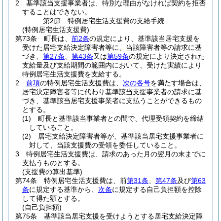
2
基準該当支援事業者は、特別な理由がなければ契約を拒否
することはできない。
第2節
特例居宅生活支援費の支給手続
(特例居宅生活支援費)
第73条
町長は、
前2条
の規定により、基準該当居宅支援を
受けた居宅支給決定障害者等に、当該障害者等の請求に基
づき、
第27条
、
第43条
又は
第59条
の規定により決定された
支給量及び支給期間の範囲内において、受けた実績により
特例居宅生活支援費を支給する。
2
前項
の特例居宅生活支援費は、
次の各号
を満たす場合は、
居宅決定障害者等に代わり基準該当支援事業者の請求に基
づき、基準該当居宅支援事業者に支払うことができるもの
とする。
(1)
町長と基準該当事業者との間で、代理受領契約を締結
していること。
(2)
居宅支給決定障害者等が、基準該当居宅支援事業者に
対して、当該支援費の受領を委任していること。
3
特例居宅生活支援費は、請求のあった月の翌月の末までに
支払うものとする。
(支援費の算出基準)
第74条
特例居宅生活支援費は、前
第31条
、
第47条
及び
第63
条
に規定する基準から、
次条
に規定する自己負担額を控除
して得た額とする。
(自己負担額)
第75条
基準該当居宅支援を受けようとする居宅支給決定障