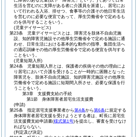
に障害のある児童
(以下「障害児」という。)
であって日常
生活を営むのに支障がある者に介護員を派遣し、居宅にお
いて行われる入浴、排せつ、食事等の介護その他日常生活
を営むのに必要な便宜であって、厚生労働省令で定めるも
のを供与することをいう。
(児童デイサービス)
第23条
児童デイサービスとは、障害児を肢体不自由児施
設、知的障害児施設その他厚生労働省令で定める施設に通
わせ、日常生活における基本的な動作の指導、集団生活へ
の適応訓練その他の厚生労働省令で定める便宜を供与する
ことをいう。
(児童短期入所)
第24条
児童短期入所とは、保護者の疾病その他の理由によ
り居宅において介護を受けることが一時的に困難となった
障害児を、肢体不自由児施設、知的障害児施設その他厚生
労働省令で定める施設に短期間入所させ、必要な保護を行
うことをいう。
第3章
支援費支給の手続
第1節
身体障害者居宅生活支援費
(申請)
第25条
指定居宅支援事業者から
第4条
から
第6条
に規定する
身体障害者居宅支援を受けようとする者は、町長に居宅生
活支援費支給申請書
(
様式第1号
)
を提出し、審査を受けなけ
ればならない。
(判定及び決定)