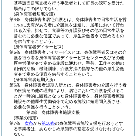
基準該当居宅支援を行う事業者として町長の認可を受けた
場合はこの限りでない。
(身体障害者居宅介護)
第4条
身体障害者居宅介護とは、身体障害者で日常生活を営
むのに支障がある者に介護員を派遣し、居宅において行わ
れる入浴、排せつ、食事等の介護及びその他の日常生活を
営むのに必要な便宜であって、厚生労働省令で定めるもの
を供与するこという。
(身体障害者デイサービス)
第5条
身体障害者デイサービスとは、身体障害者又はその介
護を行う者を身体障害者デイサービスセンター及びその他
厚生労働省令で定める施設に通わせ、手芸、工作その他の
創作的活動、機能訓練、介護方法の指導その他の厚生労働
省令で定める便宜を供与することをいう。
(身体障害者短期入所)
第6条
身体障害者短期入所とは、身体障害者の介護を行う者
の疾病その他の理由により、居宅において介護を受けるこ
とが一時的に困難となった身体障害者を、身体障害者療護
施設その他厚生労働省令で定める施設に短期間入所させ、
必要な保護を行うことをいう。
第2節
身体障害者施設支援
(事業の指定)
第7条
次条
から
第10条
の身体障害者施設支援を行おうとす
る事業者は、あらかじめ県知事の指定を受けなければなら
ない。