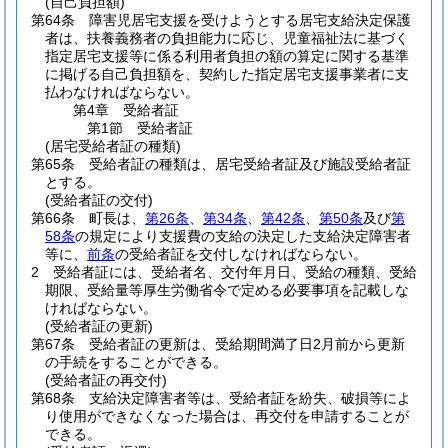
(自己負担額)
第64条
障害児居宅支援を受けようとする居宅支給決定保護
者は、扶養義務者の負担能力に応じ、児童福祉法に基づく
指定居宅支援等に係る利用者負担の額の算定に関する基準
に掲げる自己負担額を、契約した指定居宅支援事業者に支
払わなければならない。
第4章
受給者証
第1節
受給者証
(居宅受給者証の種類)
第65条
受給者証の種類は、居宅受給者証及び施設受給者証
とする。
(受給者証の交付)
第66条
町長は、
第26条
、
第34条
、
第42条
、
第50条
及び
第
58条
の規定により支援費の支給の決定した支給決定障害者
等に、
前条
の受給者証を交付しなければならない。
2
受給者証には、受給者名、交付年月日、受給の種類、受給
期限、受給量等厚生労働省令で定める必要事項を記載しな
ければならない。
(受給者証の更新)
第67条
受給者証の更新は、受給期間満了日2月前から更新
の手続をすることができる。
(受給者証の再交付)
第68条
支給決定障害者等は、受給者証を紛失、破損等によ
り使用ができなくなった場合は、再交付を申請することが
できる。