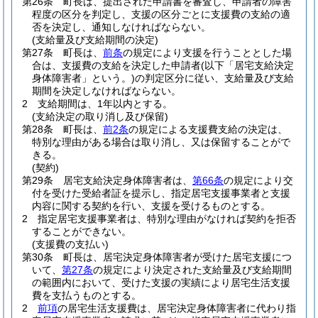
第26条
町長は、提出された申請書を審査し、申請者の障害
程度の区分を判定し、支援の区分ごとに支援費の支給の適
否を決定し、通知しなければならない。
(支給量及び支給期間の決定)
第27条
町長は、
前条
の規定により支援を行うこととした場
合は、支援費の支給を決定した申請者
(以下「居宅支給決定
身体障害者」という。)
の判定区分に従い、支給量及び支給
期間を決定しなければならない。
2
支給期間は、1年以内とする。
(支給決定の取り消し及び保留)
第28条
町長は、
前2条
の規定による支援費支給の決定は、
特別な理由がある場合は取り消し、又は保留することがで
きる。
(契約)
第29条
居宅支給決定身体障害者は、
第66条
の規定により交
付を受けた受給者証を提示し、指定居宅支援事業者と支援
内容に関する契約を行い、支援を受けるものとする。
2
指定居宅支援事業者は、特別な理由がなければ契約を拒否
することができない。
(支援費の支払い)
第30条
町長は、居宅決定身体障害者が受けた居宅支援につ
いて、
第27条
の規定により決定された支給量及び支給期間
の範囲内において、受けた支援の実績により居宅生活支援
費を支払うものとする。
2
前項
の居宅生活支援費は、居宅決定身体障害者に代わり指