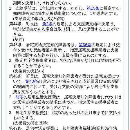
期間を決定しなければならない。
2
支給期間は、1年以内とする。
ただし、
第15条
に規定する
知的障害者地域生活援助事業については、3年以内とする。
(支給決定の取消し及び保留)
第44条
町長は、
前2条
の規定による支援費支給の決定は、
特別な理由がある場合は取り消し、又は保留することがで
きる。
(契約)
第45条
居宅支給決定知的障害者は、
第66条
の規定により交
付を受けた受給者証を提示し、指定居宅支援事業者と支援
内容に関する契約を行い、支援を受けるものとする。
2
指定居宅支援事業者は、特別な理由がなければ契約を拒否
することができない。
(支援費の支払い)
第46条
町長は、居宅決定知的障害者が受けた居宅支援につ
いて、
第43条
の規定により決定された支給量及び支給期間
の範囲内において、受けた支援の実績により居宅生活支援
費を支払うものとする。
2
前項
の居宅生活支援費は、居宅決定知的障害者に代わり指
定居宅支援事業者の請求に基づき、指定居宅支援事業者に
支払うことができるものとする。
3
居宅生活支援費は、請求のあった月の翌月末までに支払う
ものとする。
(支援費の算出基準)
第47条
居宅生活支援費は、知的障害者福祉法
(昭和35年法