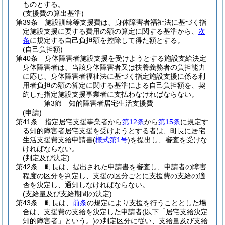
ものとする。
(支援費の算出基準)
第39条
施設訓練等支援費は、身体障害者福祉法に基づく指
定施設支援に要する費用の額の算定に関する基準から、
次
条
に規定する自己負担額を控除して得た額とする。
(自己負担額)
第40条
身体障害者施設支援を受けようとする施設支給決定
身体障害者は、当該身体障害者又は扶養義務者の負担能力
に応じ、身体障害者福祉法に基づく指定施設支援に係る利
用者負担の額の算定に関する基準による自己負担額を、契
約した指定施設支援事業者に支払わなければならない。
第3節
知的障害者居宅生活支援費
(申請)
第41条
指定居宅支援事業者から
第12条
から
第15条
に規定す
る知的障害者居宅支援を受けようとする者は、町長に居宅
生活支援費支給申請書
(
様式第1号
)
を提出し、審査を受けな
ければならない。
(判定及び決定)
第42条
町長は、提出された申請書を審査し、申請者の障害
程度の区分を判定し、支援の区分ごとに支援費の支給の適
否を決定し、通知しなければならない。
(支給量及び支給期間の決定)
第43条
町長は、
前条
の規定により支援を行うこととした場
合は、支援費の支給を決定した申請者
(以下「居宅支給決定
知的障害者」という。)
の判定区分に従い、支給量及び支給