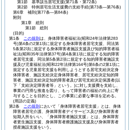
第1節
基準該当居宅支援
(第71条・第72条)
第2節
特例居宅生活支援費の支給手続
(第73条―第76条)
第6章
補則
(第77条―第84条)
附則
第1章
総則
第1節
総則
(目的)
第1条
この規則
は、身体障害者福祉法
(昭和24年法律第283
号)
第4条の2第1項に規定する身体障害者居宅支援、同法第
5条第2項に規定する身体障害者施設支援及び知的障害者福
祉法
(昭和35年法律第37号)
第4条第1項に規定する知的障害
者居宅支援、同法第5条第2項に規定する知的障害者施設支
援及び児童福祉法
(昭和22年法律第164号)
第6条の2第1項に
規定する児童居宅支援を利用しようとする居宅支給決定身
体障害者、施設支給決定身体障害者、居宅支給決定知的障
害者、施設支給決定知的障害者及び居宅支給決定保護者
(以
下「支給決定障害者等」という。)
に対し支援費を支給し、
事業の円滑な推進を図り、もって障害者の福祉の向上に寄
与することを目的とし、この事業に必要な事項を定める。
(用語の定義)
第2条
この規則
において「身体障害者居宅支援」とは、身体
障害者居宅介護、身体障害者デイサービス及び身体障害者
短期入所をいい、「身体障害者施設支援」とは、身体障害
者更生施設支援、身体障害者療護施設支援及び身体障害者
授産施設支援をいう。