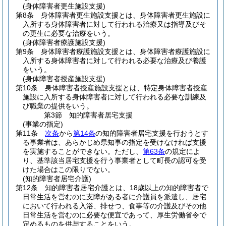
(身体障害者更生施設支援)
第8条
身体障害者更生施設支援とは、身体障害者更生施設に
入所する身体障害者に対して行われる治療又は指導及びそ
の更生に必要な治療をいう。
(身体障害者療護施設支援)
第9条
身体障害者療護施設支援とは、身体障害者療護施設に
入所する身体障害者に対して行われる必要な治療及び養護
をいう。
(身体障害者授産施設支援)
第10条
身体障害者授産施設支援とは、特定身体障害者授産
施設に入所する身体障害者に対して行われる必要な訓練及
び職業の提供をいう。
第3節
知的障害者居宅支援
(事業の指定)
第11条
次条
から
第14条
の知的障害者居宅支援を行おうとす
る事業者は、あらかじめ県知事の指定を受けなければ支援
を実施することができない。
ただし、
第63条
の規定によ
り、基準該当居宅支援を行う事業者として町長の認可を受
けた場合はこの限りでない。
(知的障害者居宅介護)
第12条
知的障害者居宅介護とは、18歳以上の知的障害者で
日常生活を営むのに支障がある者に介護員を派遣し、居宅
において行われる入浴、排せつ、食事等の介護及びその他
日常生活を営むのに必要な便宜であって、厚生労働省令で
定めるものを供与することをいう。