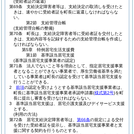
(受給者証の返還)
第69条
支給決定障害者等は、支給決定の取消しを受けたと
きは、速やかに受給者証を町長に返還しなければならな
い。
第2節
支給管理台帳
(支給管理台帳の整備)
第70条
町長は、支給決定障害者等に受給者証を交付したと
きは、支給内容等を記録するための支給管理台帳を作成し
なければならない。
第5章
特例居宅生活支援費
第1節
基準該当居宅支援
(基準該当居宅支援事業者の認定)
第71条
法人でないこと等を理由として、指定居宅支援事業
者となることができない事業者で、厚生労働省基準を満た
している事業者は町長の認定を受けて基準該当居宅支援を
行うことができる。
2
前項
の認定を受けようとする基準該当居宅支援事業者は、
町長に基準該当居宅支援事業者承認申請書
(
様式第2号
)
を町
長に提出し審査を受けなければならない。
3
基準該当居宅支援は、居宅介護支援及びデイサービス支援
とする。
(利用の方法)
第72条
居宅支給決定障害者等は、
第66条
の規定による交付
を受けた受給者証を提示し、基準該当居宅支援事業者と支
援に関する契約を行うものとする。