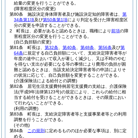
給量の変更を行うことができる。
(障害程度区分の変更)
第80条
施設決定身体障害者及び施設決定知的障害者は、
第
34条第1項
及び
第50条第1項
により判定を受けた障害程度区
分の変更を申請することができる。
2
町長は、必要があると認めるときは、職権により
前項
の障
害程度区分の変更を行うことができる。
(自己負担額の変更)
第81条
町長は、
第32条
、
第40条
、
第48条
、
第56条
及び
第
64条
に規定する自己負担額について、支給決定障害者等が
年度の途中において収入が著しく減少し、又は不時のやむ
を得ない支出が必要になる等の事情により費用の負担が困
難と認めるときは、当該支給決定障害者等の申請によりそ
の状況に応じて、自己負担額を変更することができる。
(介護保険法による給付との調整)
第82条
居宅生活支援費特例居宅支援費の支給は、介護保険
法
(平成9年法律第123号)
の規定により、これらの給付に相
当する給付を受けることができるときは、その限度におい
て行わないことができる。
(利用の調整)
第83条
町長は、支給決定障害者等と支援事業者等との利用
調整を行うことができる。
(その他)
第84条
この規則
に定めるもののほか必要な事項は、別に定
める。