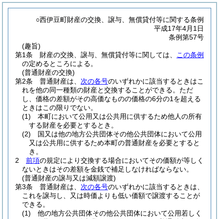
○西伊豆町財産の交換、譲与、無償貸付等に関する条例
平成17年4月1日
条例第57号
(趣旨)
第1条
財産の交換、譲与、無償貸付等に関しては、
この条例
の定めるところによる。
(普通財産の交換)
第2条
普通財産は、
次の各号
のいずれかに該当するときはこ
れを他の同一種類の財産と交換することができる。
ただ
し、価格の差額がその高価なものの価格の6分の1を超える
ときはこの限りでない。
(1)
本町において公用又は公共用に供するため他人の所有
する財産を必要とするとき。
(2)
国又は他の地方公共団体その他公共団体において公用
又は公共用に供するため本町の普通財産を必要とすると
き。
2
前項
の規定により交換する場合においてその価額が等しく
ないときはその差額を金銭で補足しなければならない。
(普通財産の譲与又は減額譲渡)
第3条
普通財産は、
次の各号
のいずれかに該当するときは、
これを譲与し、又は時価よりも低い価額で譲渡することが
できる。
(1)
他の地方公共団体その他公共団体において公用若しく