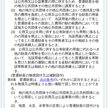
は公共用又は公益事業の用に供するため、普通財産を他
の地方公共団体その他公共団体に譲渡するとき。
(2)
他の地方公共団体その他公共団体において維持及び保
存の費用を負担した公用又は公共用に供する財産の用途
を廃止した場合において、当該用途の廃止によって生じ
た普通財産をその負担した費用の額の範囲内において当
該地方公共団体その他公共団体に譲渡するとき。
(3)
公用又は公共用に供する公有財産のうち寄附に係るも
のの用途を廃止した場合において、当該用途の廃止によ
って生じた普通財産をその寄附者又はその相続人その他
の包括承継人に譲渡するとき。
(4)
公用又は公共用に供する公有財産の用途に代わるべき
他の財産の寄附を受けたためその用途を廃止した場合に
おいて、当該用途の廃止によって生じた普通財産を寄附
を受けた財産の価額に相当する金額の範囲内において当
該寄附者又は相続人その他の包括承継人に譲渡すると
き。
(普通財産の無償貸付又は減額貸付)
第4条
普通財産は、
次の各号
のいずれかに該当するときはこ
れを無償又は時価よりも低い価額で貸し付けることができ
る。
(1)
他の地方公共団体その他公共団体又は公共的団体にお
いて公用若しくは公共用又は公益事業の用に供すると
き。
(2)
地震、火災、水害等の災害により普通財産の貸付けを