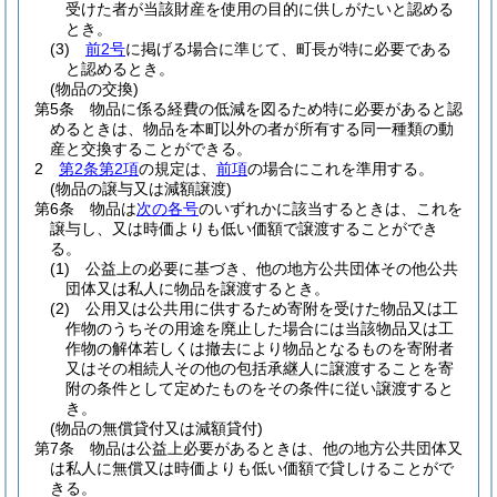
受けた者が当該財産を使用の目的に供しがたいと認める
とき。
(3)
前2号
に掲げる場合に準じて、町長が特に必要である
と認めるとき。
(物品の交換)
第5条
物品に係る経費の低減を図るため特に必要があると認
めるときは、物品を本町以外の者が所有する同一種類の動
産と交換することができる。
2
第2条第2項
の規定は、
前項
の場合にこれを準用する。
(物品の譲与又は減額譲渡)
第6条
物品は
次の各号
のいずれかに該当するときは、これを
譲与し、又は時価よりも低い価額で譲渡することができ
る。
(1)
公益上の必要に基づき、他の地方公共団体その他公共
団体又は私人に物品を譲渡するとき。
(2)
公用又は公共用に供するため寄附を受けた物品又は工
作物のうちその用途を廃止した場合には当該物品又は工
作物の解体若しくは撤去により物品となるものを寄附者
又はその相続人その他の包括承継人に譲渡することを寄
附の条件として定めたものをその条件に従い譲渡すると
き。
(物品の無償貸付又は減額貸付)
第7条
物品は公益上必要があるときは、他の地方公共団体又
は私人に無償又は時価よりも低い価額で貸しけることがで
きる。