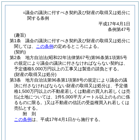
○議会の議決に付すべき契約及び財産の取得又は処分に
関する条例
平成17年4月1日
条例第47号
(趣旨)
第1条
議会の議決に付すべき契約及び財産の取得又は処分に
関しては、
この条例
の定めるところによる。
(契約)
第2条
地方自治法
(昭和22年法律第67号)
第96条第1項第5号
の規定により議会の議決に付さなければならない契約は、
予定価格5,000万円以上の工事又は製造の請負とする。
(財産の取得又は処分)
第3条
地方自治法第96条第1項第8号の規定により議会の議
決に付さなければならない財産の取得又は処分は、予定価
格1,500万円以上の不動産若しくは動産の買入れ若しくは売
払
(土地については、1件5,000平方メートル以上のものに係
るものに限る。)
又は不動産の信託の受益権買入れ若しくは
売払とする。
附
則
この条例
は、平成17年4月1日から施行する。