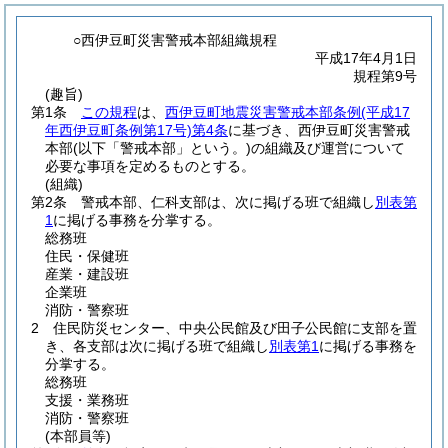
○西伊豆町災害警戒本部組織規程
平成17年4月1日
規程第9号
(趣旨)
第1条
この規程
は、
西伊豆町地震災害警戒本部条例
(平成17
年西伊豆町条例第17号)
第4条
に基づき、西伊豆町災害警戒
本部
(以下「警戒本部」という。)
の組織及び運営について
必要な事項を定めるものとする。
(組織)
第2条
警戒本部、仁科支部は、次に掲げる班で組織し
別表第
1
に掲げる事務を分掌する。
総務班
住民・保健班
産業・建設班
企業班
消防・警察班
2
住民防災センター、中央公民館及び田子公民館に支部を置
き、各支部は次に掲げる班で組織し
別表第1
に掲げる事務を
分掌する。
総務班
支援・業務班
消防・警察班
(本部員等)