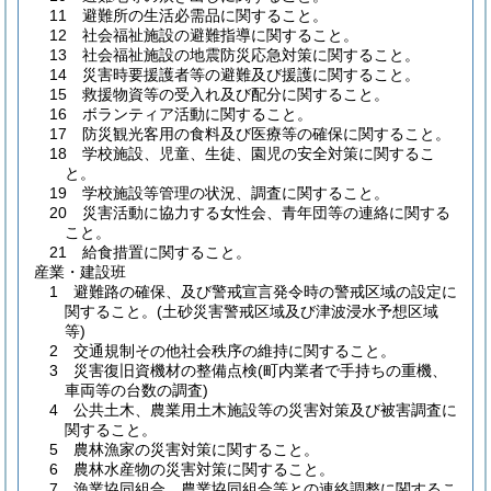
11 避難所の生活必需品に関すること。
12 社会福祉施設の避難指導に関すること。
13 社会福祉施設の地震防災応急対策に関すること。
14 災害時要援護者等の避難及び援護に関すること。
15 救援物資等の受入れ及び配分に関すること。
16 ボランティア活動に関すること。
17 防災観光客用の食料及び医療等の確保に関すること。
18 学校施設、児童、生徒、園児の安全対策に関するこ
と。
19 学校施設等管理の状況、調査に関すること。
20 災害活動に協力する女性会、青年団等の連絡に関する
こと。
21 給食措置に関すること。
産業・建設班
1 避難路の確保、及び警戒宣言発令時の警戒区域の設定に
関すること。(土砂災害警戒区域及び津波浸水予想区域
等)
2 交通規制その他社会秩序の維持に関すること。
3 災害復旧資機材の整備点検(町内業者で手持ちの重機、
車両等の台数の調査)
4 公共土木、農業用土木施設等の災害対策及び被害調査に
関すること。
5 農林漁家の災害対策に関すること。
6 農林水産物の災害対策に関すること。
7 漁業協同組合、農業協同組合等との連絡調整に関するこ