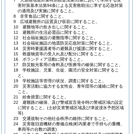
7 大規模地震対策特別措置法第31条において準用する災
害対策基本法第94条による災害救助法に準ずる応急対策
の適用及び実施に関すること。
8 非常食品に関すること。
9 広域避難所の設置及び収容に関すること。
10 避難地等の炊き出しに関すること。
11 避難所の生活必需品に関すること。
12 社会福祉施設の避難指導に関すること。
13 社会福祉施設の地震防災応急対策に関すること。
14 災害時要援護者等の避難及び援護に関すること。
15 救援物資等の受入れ及び配分に関すること。
16 ボランティア活動に関すること。
17 防災観光客用の食料及び医療等の確保に関すること。
18 学校施設、児童、生徒、園児の安全対策に関するこ
と。
19 学校施設等管理の状況、調査に関すること。
20 災害活動に協力する女性会、青年団等の連絡に関する
こと。
21 給食措置に関すること。
22 避難路の確保、及び警戒宣言発令時の警戒区域の設定
に関すること。(土砂災害警戒区域及び津波浸水予想区域
等)
23 交通規制その他社会秩序の維持に関すること。
24 災害復旧資機材の整備点検(町内業者で手持ちの重機、
車両等の台数の調査)