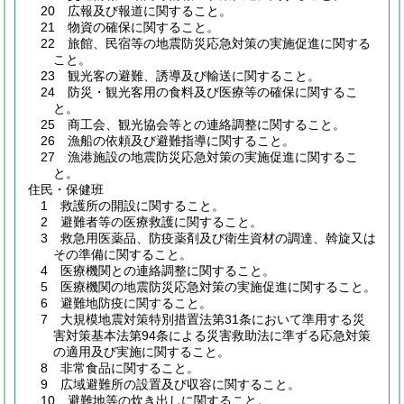
20 広報及び報道に関すること。
21 物資の確保に関すること。
22 旅館、民宿等の地震防災応急対策の実施促進に関する
こと。
23 観光客の避難、誘導及び輸送に関すること。
24 防災・観光客用の食料及び医療等の確保に関するこ
と。
25 商工会、観光協会等との連絡調整に関すること。
26 漁船の依頼及び避難指導に関すること。
27 漁港施設の地震防災応急対策の実施促進に関するこ
と。
住民・保健班
1 救護所の開設に関すること。
2 避難者等の医療救護に関すること。
3 救急用医薬品、防疫薬剤及び衛生資材の調達、斡旋又は
その準備に関すること。
4 医療機関との連絡調整に関すること。
5 医療機関の地震防災応急対策の実施促進に関すること。
6 避難地防疫に関すること。
7 大規模地震対策特別措置法第31条において準用する災
害対策基本法第94条による災害救助法に準ずる応急対策
の適用及び実施に関すること。
8 非常食品に関すること。
9 広域避難所の設置及び収容に関すること。
10 避難地等の炊き出しに関すること。