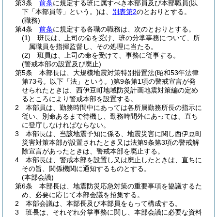
第3条
前条
に規定する班に属すべき本部員及び本部職員
(以
下「本部員等」という。)
は、
別表第2
のとおりとする。
(職務)
第4条
前条
に規定する各職の職務は、次のとおりとする。
(1)
班長は、上司の命を受け、班の分掌事務について、所
属職員を指揮監督し、その処理に当たる。
(2)
班員は、上司の命を受けて、事務に従事する。
(警戒本部の設置及び廃止)
第5条
本部長は、大規模地震対策特別措置法
(昭和53年法律
第73号。以下「法」という。)
第9条第1項の警戒宣言が発
せられたときは、西伊豆町地域防災計画地震対策編の定め
るところにより警戒本部を設置する。
2
本部員は、勤務時間中にあっては各所属勤務所長の指示に
従い、別命あるまで待機し、勤務時間外にあっては、直ち
に登庁しなければならない。
3
本部長は、当該地震予知に係る、地震災害に関し西伊豆町
災害対策本部が設置されたとき又は法第9条第3項の警戒解
除宣言があったときは、警戒本部を廃止する。
4
本部長は、警戒本部を設置し又は廃止したときは、直ちに
その旨、関係機関に通知するものとする。
(本部会議)
第6条
本部長は、地震防災応急対策の重要事項を協議するた
め、必要に応じて本部会議を招集する。
2
本部会議は、本部長及び本部員をもって構成する。
3
班長は、それぞれ分掌事務に関し、本部会議に必要な資料