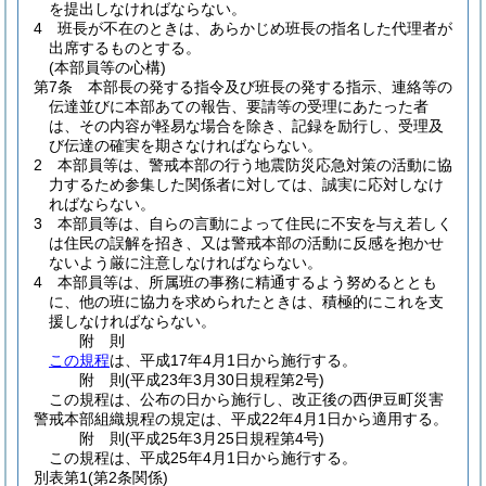
を提出しなければならない。
4
班長が不在のときは、あらかじめ班長の指名した代理者が
出席するものとする。
(本部員等の心構)
第7条
本部長の発する指令及び班長の発する指示、連絡等の
伝達並びに本部あての報告、要請等の受理にあたった者
は、その内容が軽易な場合を除き、記録を励行し、受理及
び伝達の確実を期さなければならない。
2
本部員等は、警戒本部の行う地震防災応急対策の活動に協
力するため参集した関係者に対しては、誠実に応対しなけ
ればならない。
3
本部員等は、自らの言動によって住民に不安を与え若しく
は住民の誤解を招き、又は警戒本部の活動に反感を抱かせ
ないよう厳に注意しなければならない。
4
本部員等は、所属班の事務に精通するよう努めるととも
に、他の班に協力を求められたときは、積極的にこれを支
援しなければならない。
附
則
この規程
は、平成17年4月1日から施行する。
附
則
(平成23年3月30日
規程第2号)
この規程は、公布の日から施行し、改正後の西伊豆町災害
警戒本部組織規程の規定は、平成22年4月1日から適用する。
附
則
(平成25年3月25日
規程第4号)
この規程は、平成25年4月1日から施行する。
別表第1
(第2条関係)