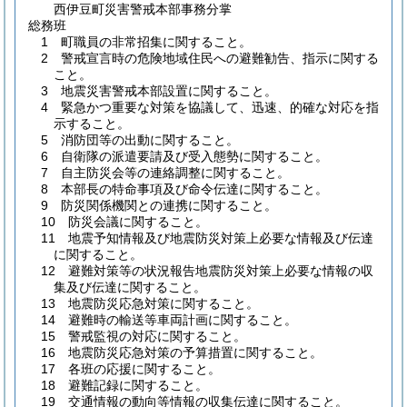
西伊豆町災害警戒本部事務分掌
総務班
1 町職員の非常招集に関すること。
2 警戒宣言時の危険地域住民への避難勧告、指示に関する
こと。
3 地震災害警戒本部設置に関すること。
4 緊急かつ重要な対策を協議して、迅速、的確な対応を指
示すること。
5 消防団等の出動に関すること。
6 自衛隊の派遣要請及び受入態勢に関すること。
7 自主防災会等の連絡調整に関すること。
8 本部長の特命事項及び命令伝達に関すること。
9 防災関係機関との連携に関すること。
10 防災会議に関すること。
11 地震予知情報及び地震防災対策上必要な情報及び伝達
に関すること。
12 避難対策等の状況報告地震防災対策上必要な情報の収
集及び伝達に関すること。
13 地震防災応急対策に関すること。
14 避難時の輸送等車両計画に関すること。
15 警戒監視の対応に関すること。
16 地震防災応急対策の予算措置に関すること。
17 各班の応援に関すること。
18 避難記録に関すること。
19 交通情報の動向等情報の収集伝達に関すること。