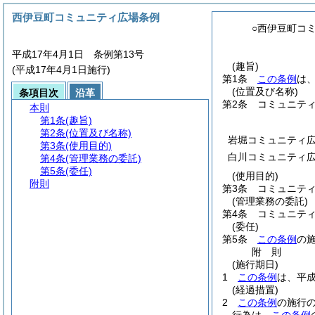
西伊豆町コミュニティ広場条例
○西伊豆町コ
平成17年4月1日 条例第13号
(趣旨)
(平成17年4月1日施行)
第1条
この条例
は
(位置及び名称)
条項目次
沿革
第2条
コミュニテ
本則
第1条
(趣旨)
第2条
(位置及び名称)
岩堀コミュニティ
第3条
(使用目的)
白川コミュニティ
第4条
(管理業務の委託)
第5条
(委任)
(使用目的)
附則
第3条
コミュニテ
(管理業務の委託)
第4条
コミュニテ
(委任)
第5条
この条例
の
附
則
(施行期日)
1
この条例
は、平成
(経過措置)
2
この条例
の施行