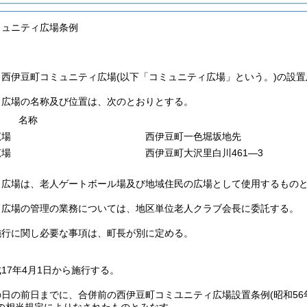
ミュニティ広場条例
、西伊豆町コミュニティ広場
(以下「コミュニティ広場」という。)
の設置
ィ広場の名称及び位置は、次のとおりとする。
名称
広場
西伊豆町一色堀坂地先
広場
西伊豆町大沢里白川461―3
ィ広場は、老人ゲートボール場及び地域住民の広場として使用するもの
ィ広場の管理の業務については、地区単位老人クラブ会長に委託する。
施行に関し必要な事項は、町長が別に定める。
17年4月1日から施行する。
の日の前日までに、合併前の西伊豆町コミユニティ広場設置条例
(昭和5