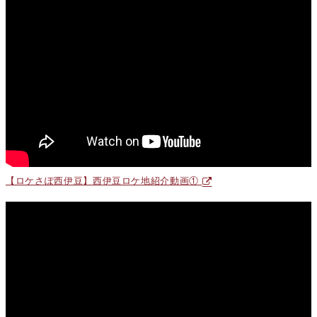
【ロケさぽ西伊豆】西伊豆ロケ地紹介動画①