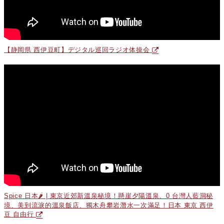
【静岡県 西伊豆町】デジタル巡回ラジオ体操会
Spice 日本🌶️ | 東京近郊新溫泉秘境！懸崖夕陽溫泉、0 台灣人藍洞秘
境、美到流淚的溫泉飯店、獨木舟攀岩潛水一次滿足！日本 東京 西伊
豆 自由行